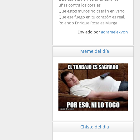
uñas contra los corales...
Que estos muros no caerán en vano.
Que ese fuego en tu corazón es real.
Rolando Enrique Rosales Murga
Enviado por
adramelekvon
Meme del día
Chiste del día