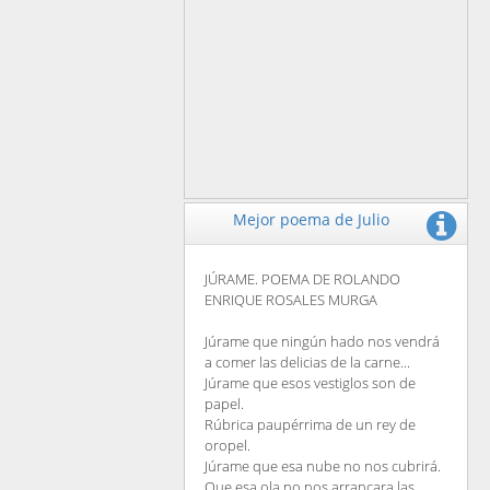
Mejor poema de Julio
JÚRAME. POEMA DE ROLANDO
ENRIQUE ROSALES MURGA
Júrame que ningún hado nos vendrá
a comer las delicias de la carne...
Júrame que esos vestiglos son de
papel.
Rúbrica paupérrima de un rey de
oropel.
Júrame que esa nube no nos cubrirá.
Que esa ola no nos arrancara las