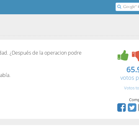
erdad. ¿Después de la operacion podre
65.
abía.
votos p
Votos to
Comp