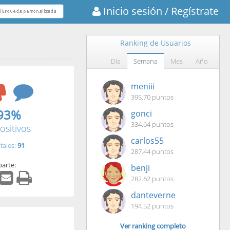
Inicio sesión
/ Regístrate
Ranking de Usuarios
Día
Semana
Mes
Año
meniii
395.70 puntos
93%
gonci
334.64 puntos
ositivos
carlos55
tales:
91
287.44 puntos
arte:
benji
282.62 puntos
danteverne
194.52 puntos
Ver ranking completo