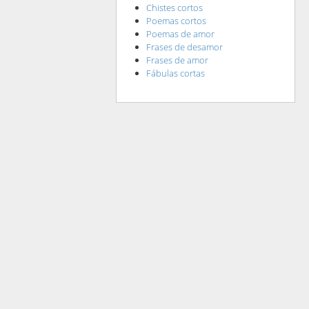
Chistes cortos
Poemas cortos
Poemas de amor
Frases de desamor
Frases de amor
Fábulas cortas