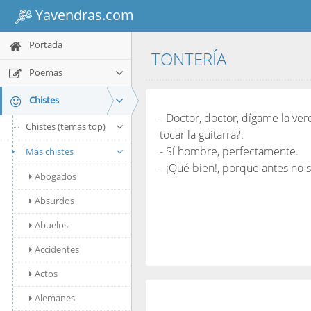
Yavendras.com
Portada
TONTERÍA
Poemas
Chistes
- Doctor, doctor, dígame la v
Chistes (temas top)
tocar la guitarra?.
- Sí hombre, perfectamente.
Más chistes
- ¡Qué bien!, porque antes no s
Abogados
Absurdos
Abuelos
Accidentes
Actos
Alemanes