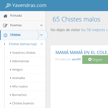
Yavendras.com
Portada
65 Chistes malos
Poemas
No dejes de visitar
los 50 mejores 
Chistes
Chistes (temas top)
MAMÁ MAMÁ EN EL COLE.
Vuestros chistes
Seguir
Enviado por
alex99
Adivinanzas
Amigos
Animales
Año nuevo
Borrachos
Chistes buenos