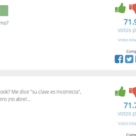
r
71.
imo?
votos p
Votos tota
Comp
ook? Me dice "su clave es incorrecta",
ro ¡no abre!...
71.
votos p
Votos tota
Comp