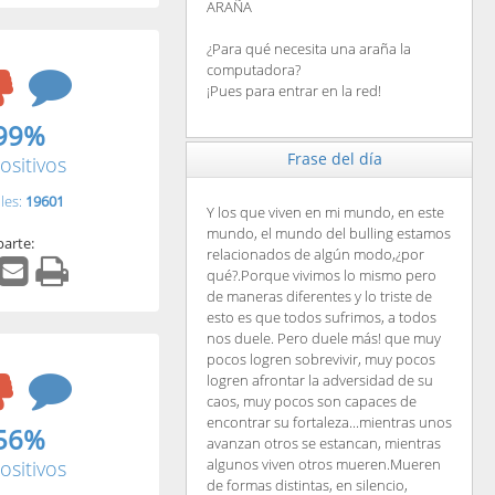
ARAÑA
¿Para qué necesita una araña la
computadora?
¡Pues para entrar en la red!
99%
Frase del día
ositivos
les:
19601
Y los que viven en mi mundo, en este
mundo, el mundo del bulling estamos
arte:
relacionados de algún modo,¿por
qué?.Porque vivimos lo mismo pero
de maneras diferentes y lo triste de
esto es que todos sufrimos, a todos
nos duele. Pero duele más! que muy
pocos logren sobrevivir, muy pocos
logren afrontar la adversidad de su
caos, muy pocos son capaces de
encontrar su fortaleza...mientras unos
56%
avanzan otros se estancan, mientras
algunos viven otros mueren.Mueren
ositivos
de formas distintas, en silencio,