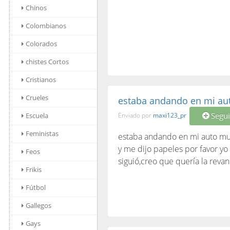
Chinos
Colombianos
Colorados
chistes Cortos
Cristianos
Crueles
estaba andando en mi au
Segui
Escuela
Enviado por
maxi123_pr
Feministas
estaba andando en mi auto muy 
y me dijo papeles por favor yo 
Feos
siguió,creo que quería la reva
Frikis
Fútbol
Gallegos
Gays