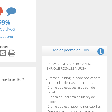
99%
ositivos
tales:
439
arte:
Mejor poema de Julio
JÚRAME. POEMA DE ROLANDO
ENRIQUE ROSALES MURGA
Júrame que ningún hado nos vendrá
 hacia arriba?.
a comer las delicias de la carne...
Júrame que esos vestiglos son de
papel.
Rúbrica paupérrima de un rey de
oropel.
Júrame que esa nube no nos cubrirá.
Que esa ola no nos arrancara las