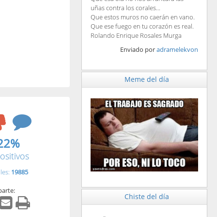
uñas contra los corales...
Que estos muros no caerán en vano.
Que ese fuego en tu corazón es real.
Rolando Enrique Rosales Murga
Enviado por
adramelekvon
Meme del día
22%
ositivos
les:
19885
arte:
Chiste del día