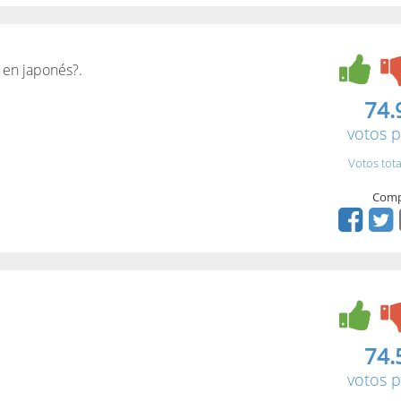
 en japonés?.
74.
votos p
Votos tota
Comp
74.
votos p