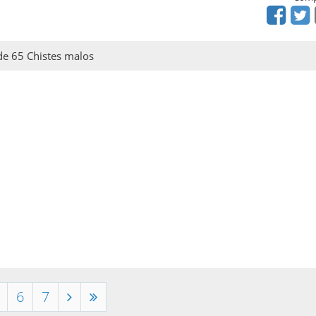
 de 65 Chistes malos
6
7