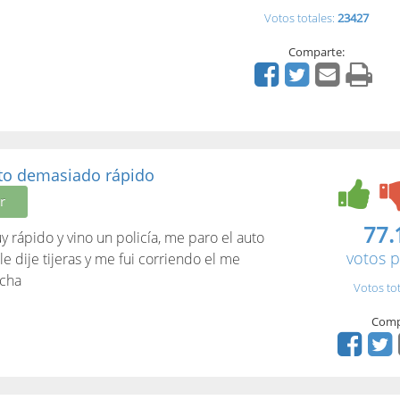
Votos totales:
23427
Comparte:
to demasiado rápido
r
77.
rápido y vino un policía, me paro el auto
votos p
le dije tijeras y me fui corriendo el me
ncha
Votos to
Comp