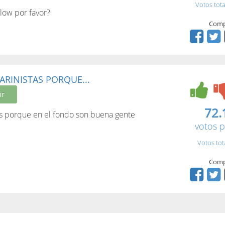
Votos tota
low por favor?
Comp
ARINISTAS PORQUE...
ir
72.
s porque en el fondo son buena gente
votos p
Votos tot
Comp