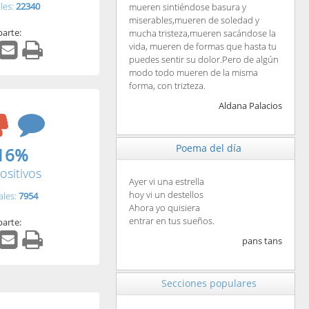
les:
22340
mueren sintiéndose basura y
miserables,mueren de soledad y
arte:
mucha tristeza,mueren sacándose la
vida, mueren de formas que hasta tu
puedes sentir su dolor.Pero de algún
modo todo mueren de la misma
forma, con trizteza.
Aldana Palacios
Poema del día
16%
ositivos
Ayer vi una estrella
hoy vi un destellos
ales:
7954
Ahora yo quisiera
entrar en tus sueños.
arte:
pans tans
Secciones populares