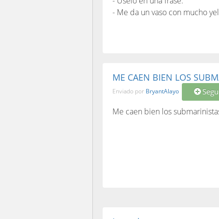
- Úselo en una frase.
- Me da un vaso con mucho yel
ME CAEN BIEN LOS SUBM
Segu
Enviado por
BryantAlayo
Me caen bien los submarinista