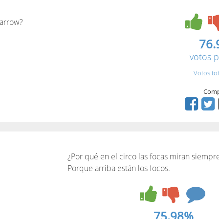
parrow?
76.
votos p
Votos to
Comp
¿Por qué en el circo las focas miran siempre
Porque arriba están los focos.
75.98%