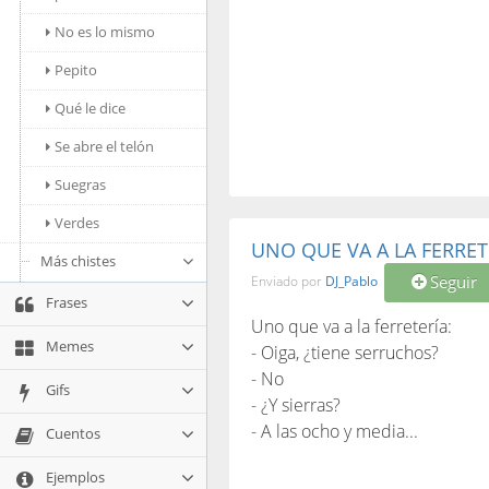
No es lo mismo
Pepito
Qué le dice
Se abre el telón
Suegras
Verdes
UNO QUE VA A LA FERRETE
Más chistes
Seguir
Enviado por
DJ_Pablo
Frases
Uno que va a la ferretería:
Memes
- Oiga, ¿tiene serruchos?
- No
Gifs
- ¿Y sierras?
- A las ocho y media...
Cuentos
Ejemplos