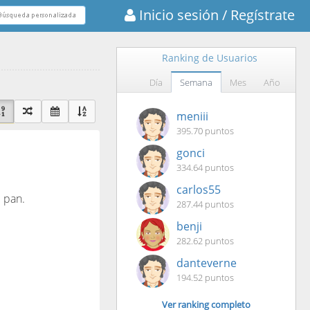
Inicio sesión
/ Regístrate
Ranking de Usuarios
Día
Semana
Mes
Año
meniii
395.70 puntos
gonci
334.64 puntos
carlos55
 pan.
287.44 puntos
benji
282.62 puntos
danteverne
194.52 puntos
Ver ranking completo