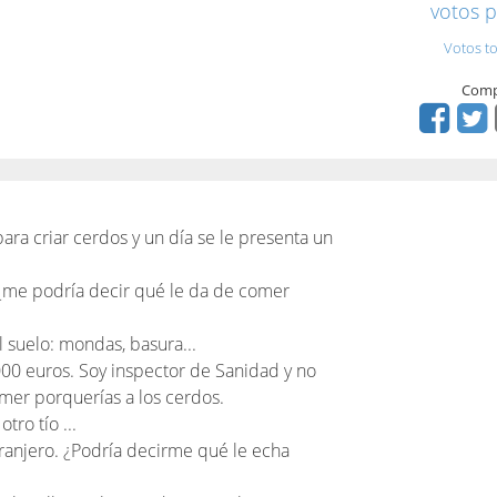
votos p
Votos to
Comp
para criar cerdos y un día se le presenta un
 ¿me podría decir qué le da de comer
l suelo: mondas, basura...
000 euros. Soy inspector de Sanidad y no
omer porquerías a los cerdos.
tro tío ...
ranjero. ¿Podría decirme qué le echa