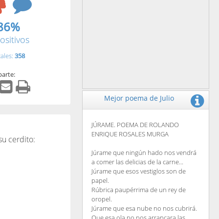
86%
ositivos
tales:
358
arte:
Mejor poema de Julio
JÚRAME. POEMA DE ROLANDO
ENRIQUE ROSALES MURGA
su cerdito:
Júrame que ningún hado nos vendrá
a comer las delicias de la carne...
Júrame que esos vestiglos son de
papel.
Rúbrica paupérrima de un rey de
oropel.
Júrame que esa nube no nos cubrirá.
Que esa ola no nos arrancara las