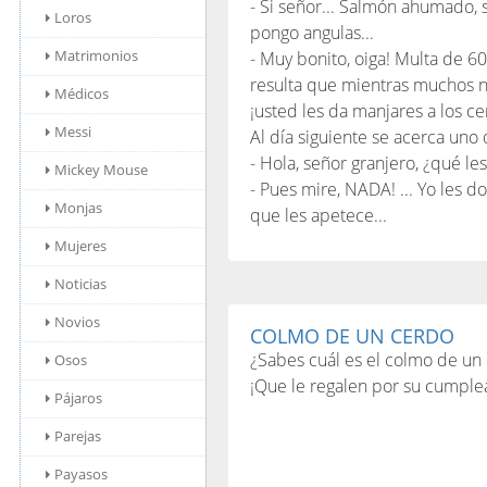
- Si señor... Salmón ahumado, 
Loros
pongo angulas...
Matrimonios
- Muy bonito, oiga! Multa de 6
resulta que mientras muchos 
Médicos
¡usted les da manjares a los ce
Messi
Al día siguiente se acerca uno 
- Hola, señor granjero, ¿qué l
Mickey Mouse
- Pues mire, NADA! ... Yo les d
Monjas
que les apetece...
Mujeres
Noticias
Novios
COLMO DE UN CERDO
¿Sabes cuál es el colmo de un
Osos
¡Que le regalen por su cumple
Pájaros
Parejas
Payasos