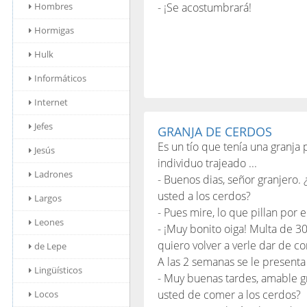
Hombres
- ¡Se acostumbrará!
Hormigas
Hulk
Informáticos
Internet
Jefes
GRANJA DE CERDOS
Es un tío que tenía una granja 
Jesús
individuo trajeado ...
Ladrones
- Buenos dias, señor granjero.
usted a los cerdos?
Largos
- Pues mire, lo que pillan por e
Leones
- ¡Muy bonito oiga! Multa de 3
quiero volver a verle dar de c
de Lepe
A las 2 semanas se le presenta o
Lingüísticos
- Muy buenas tardes, amable g
usted de comer a los cerdos?
Locos