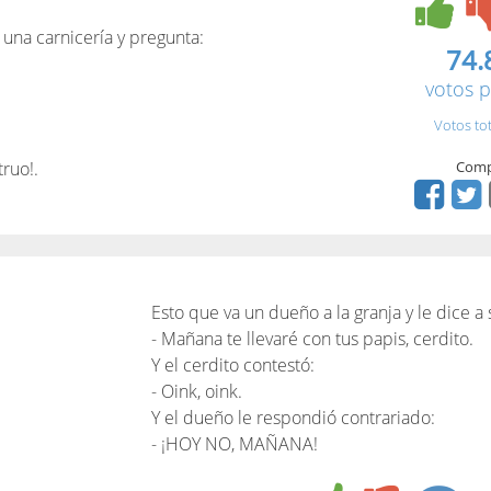
 una carnicería y pregunta:
74.
votos p
Votos to
truo!.
Comp
Esto que va un dueño a la granja y le dice a 
- Mañana te llevaré con tus papis, cerdito.
Y el cerdito contestó:
- Oink, oink.
Y el dueño le respondió contrariado:
- ¡HOY NO, MAÑANA!