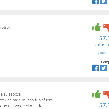
a otro?
57.
votos p
Votos to
Comp
 a su esposa:
interior, hace mucho frío afuera
57.
lo que responde el marido: