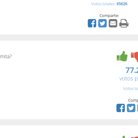
Votos totales:
65626
Comparte:
amita?
77.
votos p
Votos to
Comp