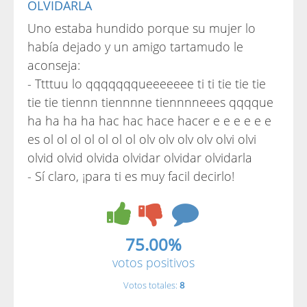
OLVIDARLA
Uno estaba hundido porque su mujer lo
había dejado y un amigo tartamudo le
aconseja:
- Ttttuu lo qqqqqqqueeeeeee ti ti tie tie tie
tie tie tiennn tiennnne tiennnneees qqqque
ha ha ha ha hac hac hace hacer e e e e e e
es ol ol ol ol ol ol ol olv olv olv olv olvi olvi
olvid olvid olvida olvidar olvidar olvidarla
- Sí claro, ¡para ti es muy facil decirlo!
75.00%
votos positivos
Votos totales:
8