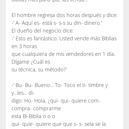
El hombre regresa dos horas después y dice:
-' A- Aquí es- está s- s-s su din- dinero.'
El dueño del negocio dice:
-' Esto es fantástico. Usted vende más Biblias
en 3 horas
que cualquiera de mis vendedores en 1 día.
Dígame ¿Cuál es
su técnica, su método?'
-' Bu- Bu- Bueno... To- Toco el ti- timbre y
y...les... di-
digo: Ho- Hola, ¿qui- qui- quiere com-
compra- comprarme
esta Bi-Biblia o o o
qui- quie- quiere que que s- s- sela se la