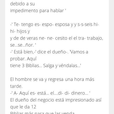
debido a su
impedimento para hablar '
-' Te- tengo es- espo- esposa y y s-s-seis hi-
hi- hijos y
y de de veras ne- ne- cesito el el tra- trabajo,
se...se...ñor. '
-' Está bien,-' dice el dueño-. 'Vamos a
probar. Aquí
tiene 3 Biblias... Salga y véndalas...'
El hombre se va y regresa una hora más
tarde.
-' A- Aquí es- está... el....di- di- dinero... '
El dueño del negocio está impresionado así
que le da 12
Biblias más para que las venda...