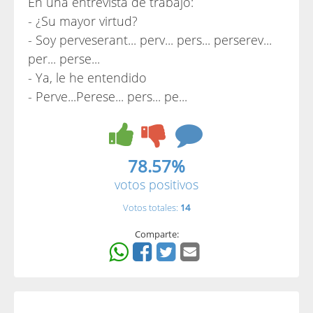
En una entrevista de trabajo:
- ¿Su mayor virtud?
- Soy perveserant... perv... pers... perserev...
per... perse...
- Ya, le he entendido
- Perve...Perese... pers... pe...
78.57%
votos positivos
Votos totales:
14
Comparte: