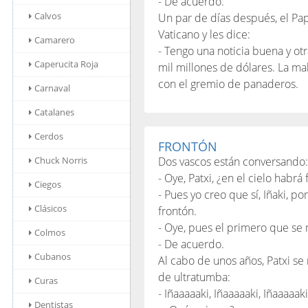
- De acuerdo.
Calvos
Un par de días después, el Pa
Vaticano y les dice:
Camarero
- Tengo una noticia buena y o
Caperucita Roja
mil millones de dólares. La m
con el gremio de panaderos.
Carnaval
Catalanes
Cerdos
FRONTÓN
Chuck Norris
Dos vascos están conversando:
- Oye, Patxi, ¿en el cielo habrá 
Ciegos
- Pues yo creo que sí, Iñaki, po
Clásicos
frontón.
- Oye, pues el primero que se 
Colmos
- De acuerdo.
Cubanos
Al cabo de unos años, Patxi se 
de ultratumba:
Curas
- Iñaaaaaki, Iñaaaaaki, Iñaaaaaki
Dentistas