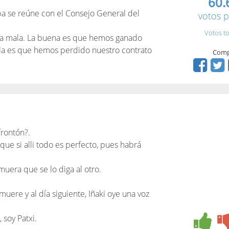
60.
pa se reúne con el Consejo General del
votos p
Votos to
tra mala. La buena es que hemos ganado
ala es que hemos perdido nuestro contrato
Comp
frontón?.
rque si alli todo es perfecto, pues habrá
muera que se lo diga al otro.
muere y al día siguiente, Iñaki oye una voz
, soy Patxi.