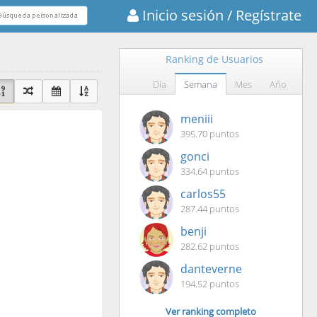
Inicio sesión
/ Regístrate
Ranking de Usuarios
Día
Semana
Mes
Año
meniii
395.70 puntos
:
gonci
334.64 puntos
carlos55
287.44 puntos
benji
282.62 puntos
danteverne
194.52 puntos
Ver ranking completo