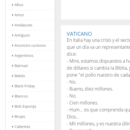
Altos
Amor
Andaluces
VATICANO
Antiguos
En Italia hay una crisis y el sec
Anuncios curiosos
que un día va un representante 
dice:
Argentinos
- Mire, estamos dispuestos a ha
Batman
de dólares si cambia la Biblia,
pone "el pollo nuestro de cada
Bebés
- No.
Black Friday
- Bueno, diez millones.
- No.
Blancos
- Cien millones.
Bob Esponja
- Hum... es que comprenda qu
Dios...
Brujas
- Mil millones, y es nuestra últi
Calientes