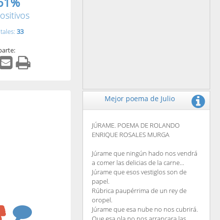
61%
ositivos
tales:
33
arte:
Mejor poema de Julio
JÚRAME. POEMA DE ROLANDO
ENRIQUE ROSALES MURGA
Júrame que ningún hado nos vendrá
a comer las delicias de la carne...
Júrame que esos vestiglos son de
papel.
Rúbrica paupérrima de un rey de
oropel.
Júrame que esa nube no nos cubrirá.
Que esa ola no nos arrancara las