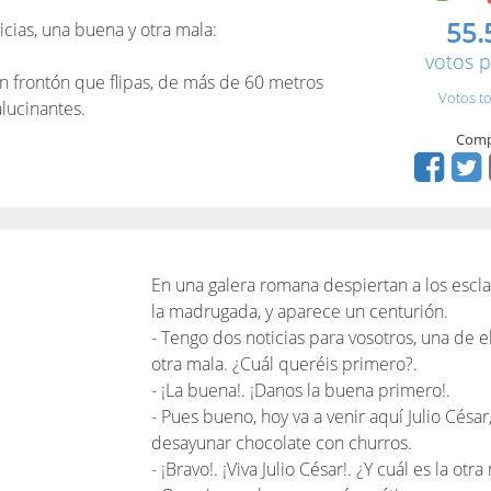
55.
icias, una buena y otra mala:
votos p
un frontón que flipas, de más de 60 metros
Votos to
alucinantes.
Comp
En una galera romana despiertan a los esclav
la madrugada, y aparece un centurión.
- Tengo dos noticias para vosotros, una de e
otra mala. ¿Cuál queréis primero?.
- ¡La buena!. ¡Danos la buena primero!.
- Pues bueno, hoy va a venir aquí Julio César,
desayunar chocolate con churros.
- ¡Bravo!. ¡Viva Julio César!. ¿Y cuál es la otra 