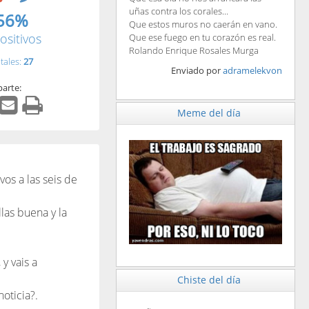
uñas contra los corales...
56%
Que estos muros no caerán en vano.
ositivos
Que ese fuego en tu corazón es real.
Rolando Enrique Rosales Murga
tales:
27
Enviado por
adramelekvon
arte:
Meme del día
os a las seis de
llas buena y la
 y vais a
Chiste del día
noticia?.