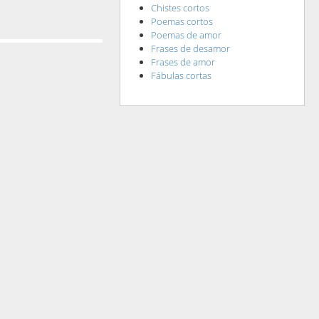
Chistes cortos
Poemas cortos
Poemas de amor
Frases de desamor
Frases de amor
Fábulas cortas