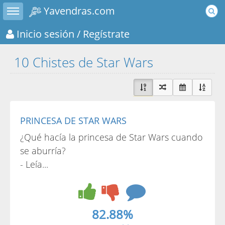
Toggle sidebar
Yavendras.com
Inicio sesión
/ Regístrate
10 Chistes de Star Wars
PRINCESA DE STAR WARS
¿Qué hacía la princesa de Star Wars cuando
se aburría?
- Leía...
82.88%