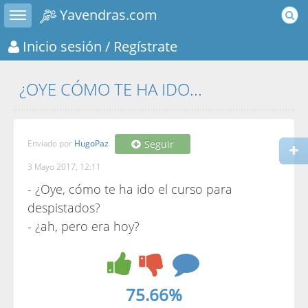
Toggle sidebar
Yavendras.com
Inicio sesión
/ Regístrate
¿OYE CÓMO TE HA IDO...
Enviado por
HugoPaz
Seguir
3 Mayo 2017, 12:11
- ¿Oye, cómo te ha ido el curso para
despistados?
- ¿ah, pero era hoy?
75.66%