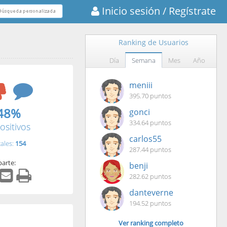
Inicio sesión
/ Regístrate
Ranking de Usuarios
Día
Semana
Mes
Año
meniii
395.70 puntos
48%
gonci
334.64 puntos
ositivos
carlos55
tales:
154
287.44 puntos
arte:
benji
282.62 puntos
danteverne
194.52 puntos
Ver ranking completo