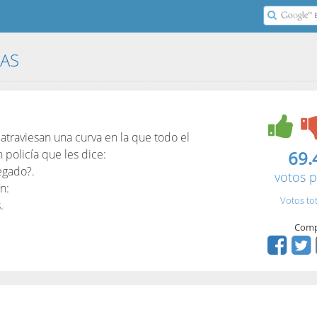
DAS
traviesan una curva en la que todo el
 policía que les dice:
69.
egado?.
votos p
n:
Votos to
.
Comp