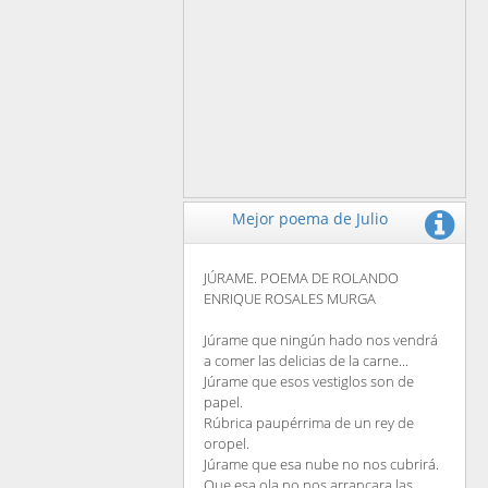
Mejor poema de Julio
JÚRAME. POEMA DE ROLANDO
ENRIQUE ROSALES MURGA
Júrame que ningún hado nos vendrá
a comer las delicias de la carne...
Júrame que esos vestiglos son de
papel.
Rúbrica paupérrima de un rey de
oropel.
Júrame que esa nube no nos cubrirá.
Que esa ola no nos arrancara las