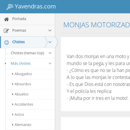
Yavendras.com
Portada
MONJAS MOTORIZA
Poemas
Chistes
Chistes (temas top)
Van dos monjas en una moto y a
mundo se la pega, y les para un
Más chistes
- ¿Cómo es que no se la han p
Abogados
A lo que las monjas le contesta
- Es que Dios está con nosotras
Absurdos
Y el policía les replica:
Abuelos
- ¡Multa por ir tres en la moto!.
Accidentes
Actos
Alemanes