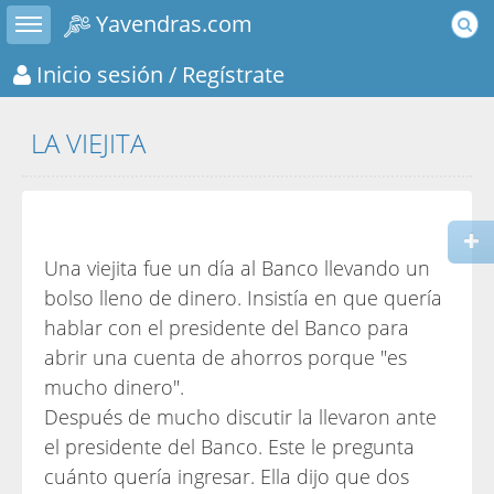
Toggle sidebar
Yavendras.com
Inicio sesión
/ Regístrate
LA VIEJITA
Una viejita fue un día al Banco llevando un
bolso lleno de dinero. Insistía en que quería
hablar con el presidente del Banco para
abrir una cuenta de ahorros porque "es
mucho dinero".
Después de mucho discutir la llevaron ante
el presidente del Banco. Este le pregunta
cuánto quería ingresar. Ella dijo que dos