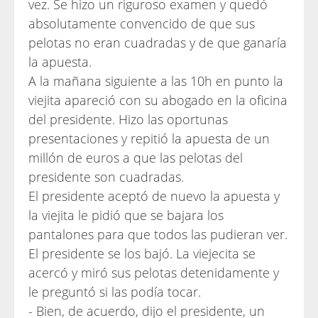
vez. Se hizo un riguroso examen y quedó
absolutamente convencido de que sus
pelotas no eran cuadradas y de que ganaría
la apuesta.
A la mañana siguiente a las 10h en punto la
viejita apareció con su abogado en la oficina
del presidente. Hizo las oportunas
presentaciones y repitió la apuesta de un
millón de euros a que las pelotas del
presidente son cuadradas.
El presidente aceptó de nuevo la apuesta y
la viejita le pidió que se bajara los
pantalones para que todos las pudieran ver.
El presidente se los bajó. La viejecita se
acercó y miró sus pelotas detenidamente y
le preguntó si las podía tocar.
- Bien, de acuerdo, dijo el presidente, un