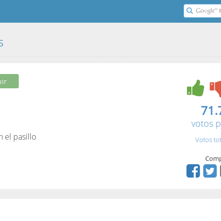
as
ir
71.
votos p
 el pasillo
Votos to
Comp