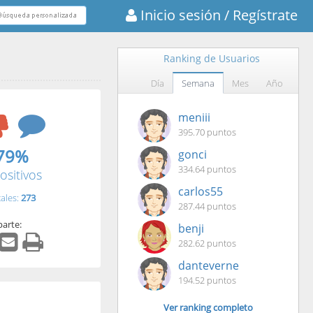
Inicio sesión
/ Regístrate
Ranking de Usuarios
Día
Semana
Mes
Año
meniii
395.70 puntos
79%
gonci
334.64 puntos
ositivos
carlos55
tales:
273
287.44 puntos
arte:
benji
282.62 puntos
danteverne
194.52 puntos
Ver ranking completo