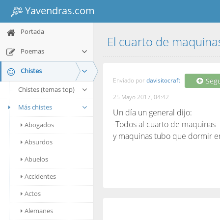
Yavendras.com
Portada
El cuarto de maquin
Poemas
Chistes
Enviado por
davisitocraft
Segu
Chistes (temas top)
25 Mayo 2017, 04:42
Más chistes
Un día un general dijo:
-Todos al cuarto de maquinas
Abogados
y maquinas tubo que dormir en
Absurdos
Abuelos
Accidentes
Actos
Alemanes