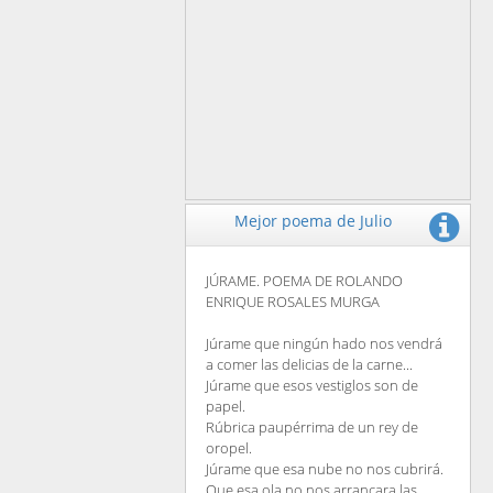
Mejor poema de Julio
JÚRAME. POEMA DE ROLANDO
ENRIQUE ROSALES MURGA
Júrame que ningún hado nos vendrá
a comer las delicias de la carne...
Júrame que esos vestiglos son de
papel.
Rúbrica paupérrima de un rey de
oropel.
Júrame que esa nube no nos cubrirá.
Que esa ola no nos arrancara las