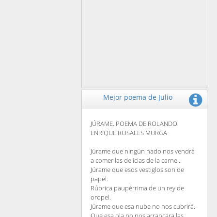
Mejor poema de Julio
JÚRAME. POEMA DE ROLANDO
ENRIQUE ROSALES MURGA
Júrame que ningún hado nos vendrá
a comer las delicias de la carne...
Júrame que esos vestiglos son de
papel.
Rúbrica paupérrima de un rey de
oropel.
Júrame que esa nube no nos cubrirá.
Que esa ola no nos arrancara las