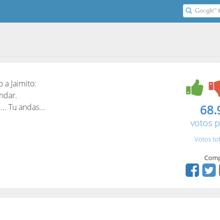
o a Jaimito:
ndar.
u... Tu andas...
68.
votos p
Votos to
Comp