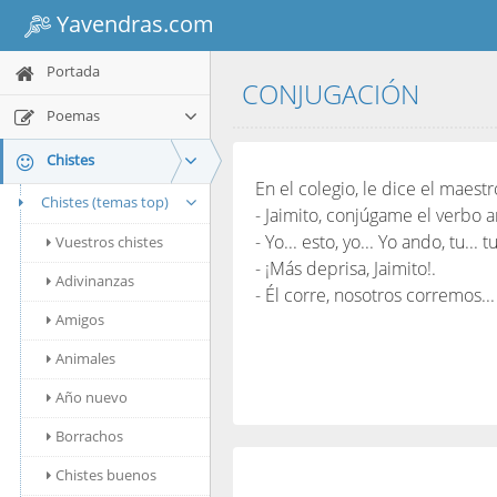
Yavendras.com
Portada
CONJUGACIÓN
Poemas
Chistes
En el colegio, le dice el maestr
Chistes (temas top)
- Jaimito, conjúgame el verbo a
- Yo... esto, yo... Yo ando, tu... t
Vuestros chistes
- ¡Más deprisa, Jaimito!.
Adivinanzas
- Él corre, nosotros corremos...
Amigos
Animales
Año nuevo
Borrachos
Chistes buenos