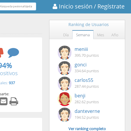
Inicio sesión
/ Regístrate
Ranking de Usuarios
Día
Semana
Mes
Año
meniii
395.70 puntos
94%
gonci
334.64 puntos
ositivos
carlos55
tales:
937
287.44 puntos
arte:
benji
282.62 puntos
danteverne
194.52 puntos
Ver ranking completo